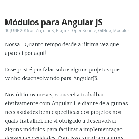
Módulos para Angular JS
10 JUNE 2016
on
AngularJS
,
Plugins
,
OpenSource
,
GitHub
,
Módulos
Nossa…​ Quanto tempo desde a última vez que
apareci por aqui!
Esse post é pra falar sobre alguns projetos que
venho desenvolvendo para AngularJS.
Nos últimos meses, comecei a trabalhar
efetivamente com Angular 1, e diante de algumas
necessidades bem específicas dos projetos nos
quais trabalhei, me vi obrigado a desenvolver
alguns módulos para facilitar a implementação
dessas necessidades. Com isso, surgiram alguns